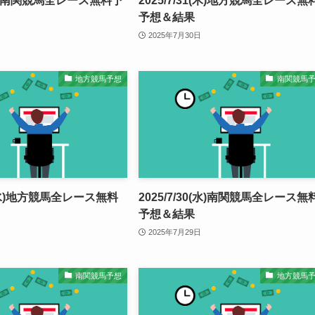
1(金)南関競馬全レース無料予
2025/7/31(木)地方競馬全レース無
予想＆結果
2025年7月30日
地方競馬予想
南関競馬
30(水)地方競馬全レース無料
2025/7/30(水)南関競馬全レース無
予想＆結果
2025年7月29日
南関競馬予想
地方競馬