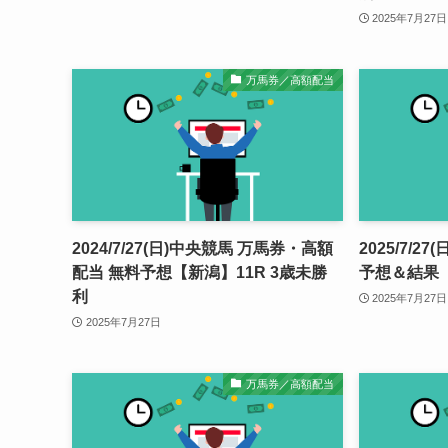
2025年7月27日
万馬券／高額配当
2024/7/27(日)中央競馬 万馬券・高額
2025/7/
配当 無料予想【新潟】11R 3歳未勝
予想＆結果
利
2025年7月27日
2025年7月27日
万馬券／高額配当