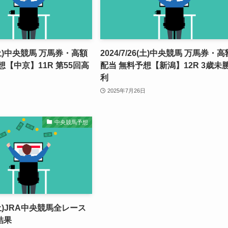
26(土)中央競馬 万馬券・高額
2024/7/26(土)中央競馬 万馬券・高
想【中京】11R 第55回高
配当 無料予想【新潟】12R 3歳未
利
2025年7月26日
中央競馬予想
26(土)JRA中央競馬全レース
結果