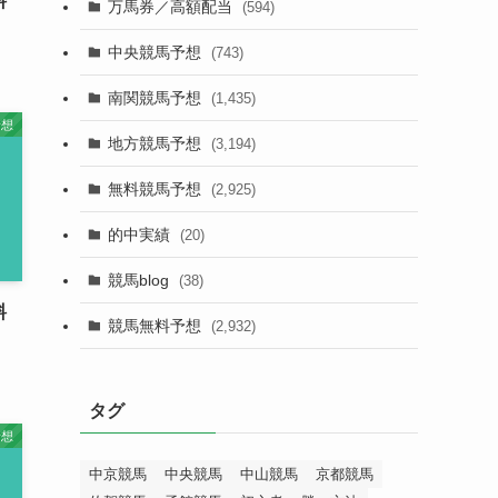
料
万馬券／高額配当
(594)
中央競馬予想
(743)
南関競馬予想
(1,435)
予想
地方競馬予想
(3,194)
無料競馬予想
(2,925)
的中実績
(20)
競馬blog
(38)
料
競馬無料予想
(2,932)
タグ
予想
中京競馬
中央競馬
中山競馬
京都競馬