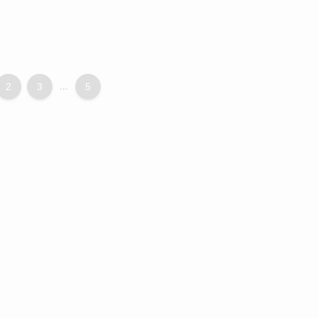
2
3
...
5