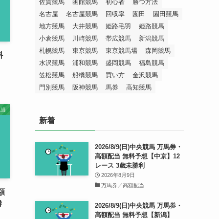
佐賀競馬
函館競馬
初心者
勝つ方法
名古屋
名古屋競馬
回収率
園田
園田競馬
地方競馬
大井競馬
姫路毛羽
姫路競馬
小倉競馬
川崎競馬
帯広競馬
新潟競馬
札幌競馬
東京競馬
東京競馬場
森岡競馬
料
水沢競馬
浦和競馬
盛岡競馬
福島競馬
笠松競馬
船橋競馬
買い方
金沢競馬
門別競馬
阪神競馬
馬券
高知競馬
配当
新着
2026/8/9(日)中央競馬 万馬券・
高額配当 無料予想【中京】12
レース 3歳未勝利
2026年8月9日
万馬券／高額配当
額
勝
2026/8/9(日)中央競馬 万馬券・
高額配当 無料予想【新潟】