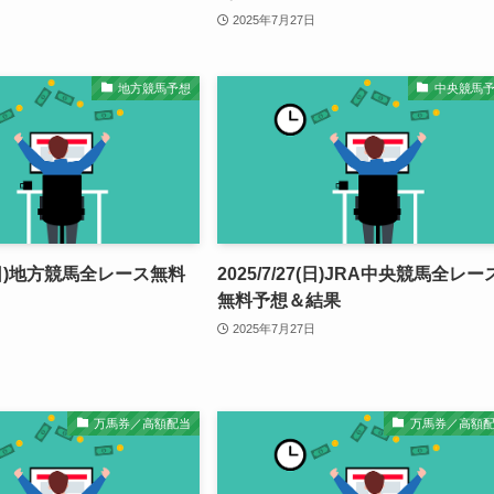
2025年7月27日
地方競馬予想
中央競馬
27(日)地方競馬全レース無料
2025/7/27(日)JRA中央競馬全レー
無料予想＆結果
2025年7月27日
万馬券／高額配当
万馬券／高額