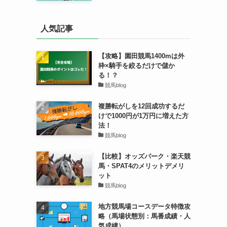
人気記事
【攻略】園田競馬1400mは外
枠×騎手を絞るだけで儲か
る！？
競馬blog
複勝転がしを12回成功するだ
けで1000円が1万円に増えた方
法！
競馬blog
【比較】オッズパーク・楽天競
馬・SPAT4のメリットデメリ
ット
競馬blog
地方競馬場コースデータ特徴攻
略（馬場状態別：馬番成績・人
気成績）