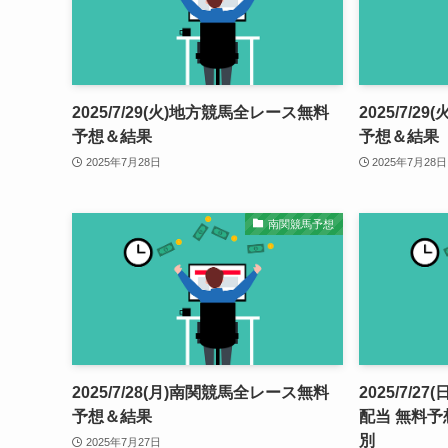
2025/7/29(火)地方競馬全レース無料
2025/7/
予想＆結果
予想＆結果
2025年7月28日
2025年7月28日
南関競馬予想
2025/7/28(月)南関競馬全レース無料
2025/7/
予想＆結果
配当 無料予
別
2025年7月27日