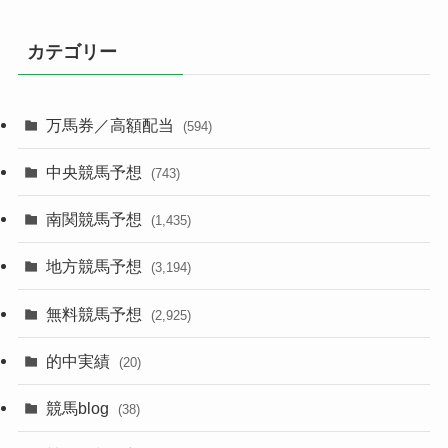
カテゴリー
万馬券／高額配当
(594)
中央競馬予想
(743)
南関競馬予想
(1,435)
地方競馬予想
(3,194)
無料競馬予想
(2,925)
的中実績
(20)
競馬blog
(38)