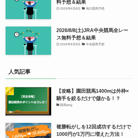
料予想＆結果
2026年8月8日
地方競馬予想
2026/8/8(土)JRA中央競馬全レー
ス無料予想＆結果
2026年8月8日
中央競馬予想
人気記事
【攻略】園田競馬1400mは外枠×
騎手を絞るだけで儲かる！？
競馬blog
複勝転がしを12回成功するだけで
1000円が1万円に増えた方法！