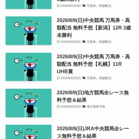
2026年8月9日
万馬券／高額配当
2026/8/9(日)中央競馬 万馬券・高
額配当 無料予想【新潟】12R 3歳
未勝利
2026年8月9日
万馬券／高額配当
2026/8/9(日)中央競馬 万馬券・高
額配当 無料予想【札幌】11R
UHB賞
2026年8月9日
万馬券／高額配当
2026/8/9(日)地方競馬全レース無
料予想＆結果
2026年8月9日
地方競馬予想
2026/8/9(日)JRA中央競馬全レー
ス無料予想＆結果