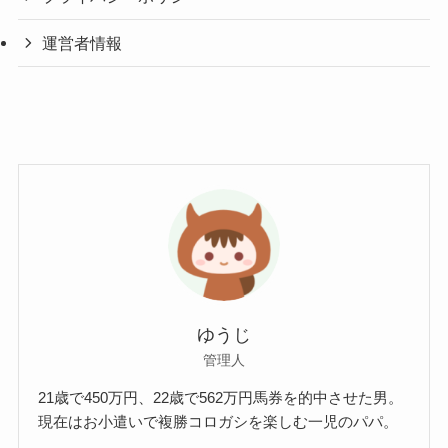
運営者情報
ゆうじ
管理人
21歳で450万円、22歳で562万円馬券を的中させた男。
現在はお小遣いで複勝コロガシを楽しむ一児のパパ。