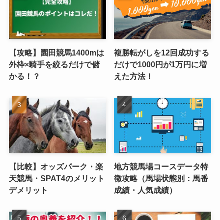
【攻略】園田競馬1400mは
複勝転がしを12回成功する
外枠×騎手を絞るだけで儲
だけで1000円が1万円に増
かる！？
えた方法！
【比較】オッズパーク・楽
地方競馬場コースデータ特
天競馬・SPAT4のメリット
徴攻略（馬場状態別：馬番
デメリット
成績・人気成績）