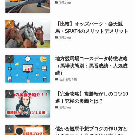
競馬blog
【比較】オッズパーク・楽天競
馬・SPAT4のメリットデメリット
競馬blog
地方競馬場コースデータ特徴攻略
（馬場状態別：馬番成績・人気成
績）
地方競馬予想
【完全攻略】複勝転がしのコツ10
選！究極の奥義とは？
競馬blog
儲かる競馬予想ブログの作り方と