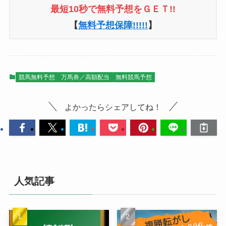
最短10秒で無料予想をＧＥＴ!!
【
無料予想保障!!!!!
】
競馬無料予想
万馬券／高額配当
無料競馬予想
よかったらシェアしてね！
人気記事