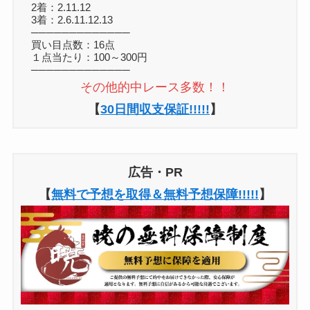
2着：2.11.12
3着：2.6.11.12.13
─────────────
買い目点数：16点
１点当たり：100～300円
─────────────
その他的中レース多数！！
【
30日間収支保証!!!!!
】
広告・PR
【
無料で予想を取得＆無料予想保障!!!!!
】