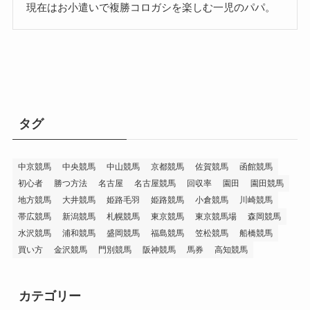
現在はお小遣いで複勝コロガシを楽しむ一児のパパ。
タグ
中京競馬
中央競馬
中山競馬
京都競馬
佐賀競馬
函館競馬
初心者
勝つ方法
名古屋
名古屋競馬
回収率
園田
園田競馬
地方競馬
大井競馬
姫路毛羽
姫路競馬
小倉競馬
川崎競馬
帯広競馬
新潟競馬
札幌競馬
東京競馬
東京競馬場
森岡競馬
水沢競馬
浦和競馬
盛岡競馬
福島競馬
笠松競馬
船橋競馬
買い方
金沢競馬
門別競馬
阪神競馬
馬券
高知競馬
カテゴリー