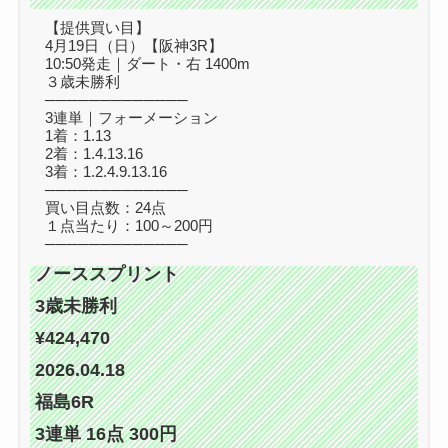
【提供買い目】
4月19日（日）【阪神3R】
10:50発走｜ダート・右 1400m
３歳未勝利
─────────────
3連単｜フォーメーション
1着：1.13
2着：1.4.13.16
3着：1.2.4.9.13.16
─────────────
買い目点数：24点
１点当たり：100～200円
─────────────
ノーススプリント
3歳未勝利
¥424,470
2026.04.18
福島6R
3連単 16点 300円