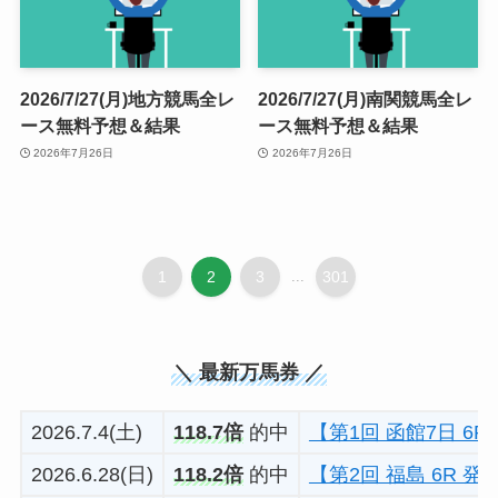
2026/7/27(月)地方競馬全レ
2026/7/27(月)南関競馬全レ
ース無料予想＆結果
ース無料予想＆結果
2026年7月26日
2026年7月26日
1
2
3
...
301
＼ 最新万馬券 ／
2026.7.4(土)
118.7倍
的中
【第1回 函館7日 6
2026.6.28(日)
118.2倍
的中
【第2回 福島 6R 発