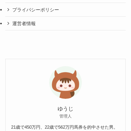
プライバシーポリシー
運営者情報
ゆうじ
管理人
21歳で450万円、22歳で562万円馬券を的中させた男。