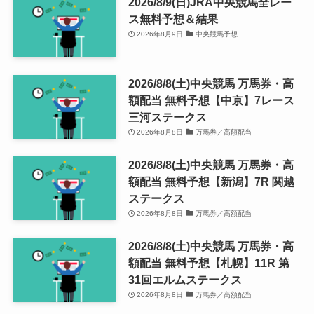
2026/8/9(日)JRA中央競馬全レー
ス無料予想＆結果
2026年8月9日
中央競馬予想
2026/8/8(土)中央競馬 万馬券・高
額配当 無料予想【中京】7レース
三河ステークス
2026年8月8日
万馬券／高額配当
2026/8/8(土)中央競馬 万馬券・高
額配当 無料予想【新潟】7R 関越
ステークス
2026年8月8日
万馬券／高額配当
2026/8/8(土)中央競馬 万馬券・高
額配当 無料予想【札幌】11R 第
31回エルムステークス
2026年8月8日
万馬券／高額配当