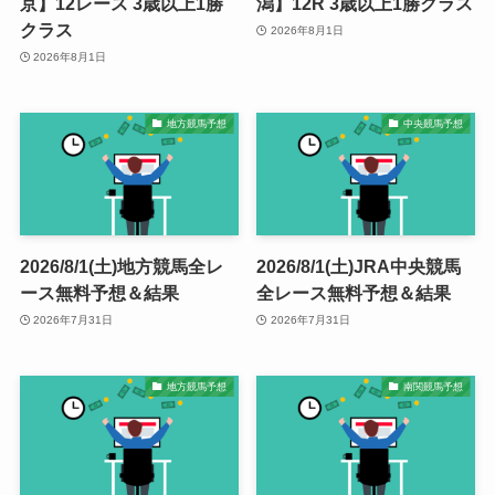
京】12レース 3歳以上1勝
潟】12R 3歳以上1勝クラス
クラス
2026年8月1日
2026年8月1日
地方競馬予想
中央競馬予想
2026/8/1(土)地方競馬全レ
2026/8/1(土)JRA中央競馬
ース無料予想＆結果
全レース無料予想＆結果
2026年7月31日
2026年7月31日
地方競馬予想
南関競馬予想