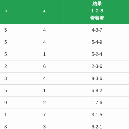
結果
○
▲
１２３
着着着
5
4
4-3-7
5
4
5-4-9
5
1
5-2-4
2
6
2-3-6
3
4
9-3-6
5
1
6-8-2
9
2
1-7-6
1
7
3-1-5
8
3
6-2-1