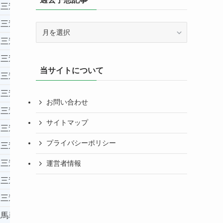
三連単 ◎3〇4▲7
三連単 ◎4〇1▲6
過
去
三連複 ◎5〇12▲13
予
三連複 ◎6〇13▲18
想
当サイトについて
記
三連単 ◎10〇3▲6
事
三連単 ◎8〇2▲1
お問い合わせ
三連単 ◎2〇15▲12
サイトマップ
三連単 ◎3〇5▲9
プライバシーポリシー
三連単 ◎2〇4▲13
三連複 ◎4〇6▲11
運営者情報
三連複 ◎7〇8▲9
三連単 ◎4〇9▲11
馬単 ◎8〇3