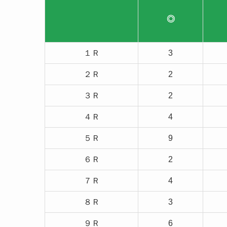
◎
１Ｒ
3
２Ｒ
2
３Ｒ
2
４Ｒ
4
５Ｒ
9
６Ｒ
2
７Ｒ
4
８Ｒ
3
９Ｒ
6