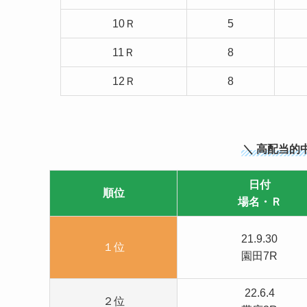
10Ｒ
5
11Ｒ
8
12Ｒ
8
＼ 高配当的
日付
順位
場名・Ｒ
21.9.30
１位
園田7R
22.6.4
２位