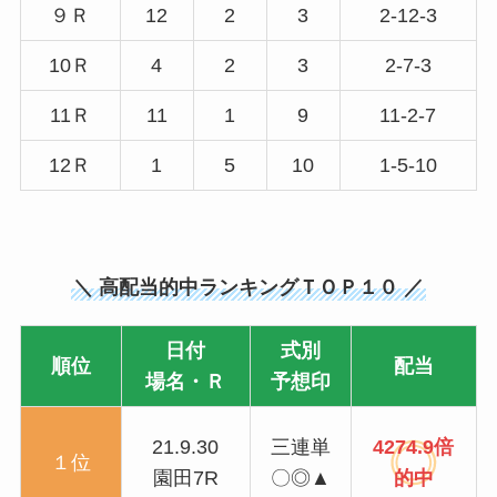
９Ｒ
12
2
3
2-12-3
10Ｒ
4
2
3
2-7-3
11Ｒ
11
1
9
11-2-7
12Ｒ
1
5
10
1-5-10
＼ 高配当的中ランキングＴＯＰ１０ ／
日付
式別
順位
配当
場名・Ｒ
予想印
21.9.30
三連単
4274.9倍
１位
園田7R
〇◎▲
的中