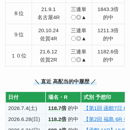
21.9.1
三連単
1843.3倍
８位
名古屋4R
〇◎▲
的中
20.10.24
三連単
1211.3倍
９位
佐賀4R
〇◎▲
的中
21.6.12
三連単
1182.6倍
１０位
佐賀2R
〇◎▲
的中
＼ 直近 高配当的中履歴 ／
日付
場名・R
式別 予想印
2026.7.4(土)
118.7倍
的中
【第1回 函館7日 6
2026.6.28(日)
118.2倍
的中
【第2回 福島 6R 