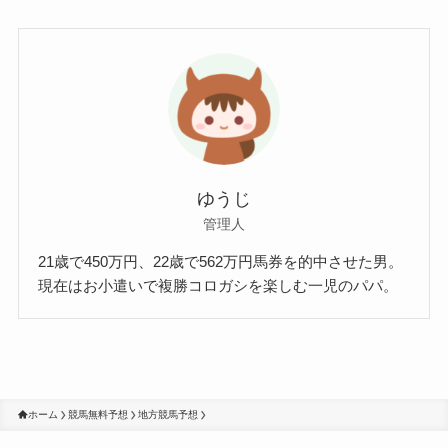
ゆうじ
管理人
21歳で450万円、22歳で562万円馬券を的中させた男。
現在はお小遣いで複勝コロガシを楽しむ一児のパパ。
ホーム
競馬無料予想
地方競馬予想