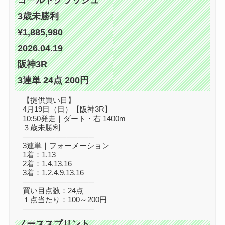
3歳未勝利
¥1,885,980
2026.04.19
阪神3R
3連単 24点 200円
【提供買い目】
4月19日（日）【阪神3R】
10:50発走｜ダート・右 1400m
３歳未勝利
─────────────
3連単｜フォーメーション
1着：1.13
2着：1.4.13.16
3着：1.2.4.9.13.16
─────────────
買い目点数：24点
１点当たり：100～200円
─────────────
ノーススプリント