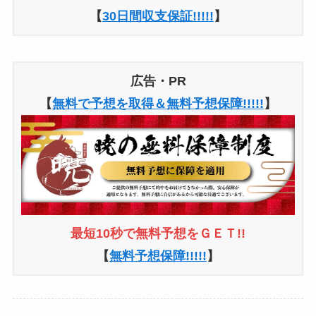
【
30日間収支保証!!!!!
】
広告・PR
【
無料で予想を取得＆無料予想保障!!!!!
】
最短10秒で無料予想をＧＥＴ!!
【
無料予想保障!!!!!
】