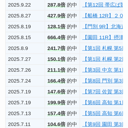
2025.9.22
287.8倍
的中
【第12回 帯広ば競
2025.8.27
427.9倍
的中
【船橋 12R】２
2025.8.19
128.1倍
的中
【門別 9R】北海道
2025.8.15
666.4倍
的中
【園田 11R】摂津
2025.8.9
241.7倍
的中
【第1回 札幌 第5日
2025.7.27
150.1倍
的中
【第1回 札幌 第2日
2025.7.26
211.1倍
的中
【第3回 中京 第1日
2025.7.24
166.4倍
的中
【第8回 門別 第3
2025.7.19
147.6倍
的中
【第7回 佐賀 第3日
2025.7.19
199.9倍
的中
【第6回 高知 第1日 7
2025.7.13
157.4倍
的中
【第5回 高知 第6日
2025.7.11
104.6倍
的中
【第9回 園田 第3日