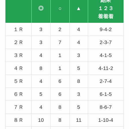
結果
◎
○
▲
１２３
着着着
１Ｒ
3
2
4
9-4-2
２Ｒ
3
7
4
2-3-7
３Ｒ
4
1
3
4-1-5
４Ｒ
8
1
5
4-11-2
５Ｒ
4
6
8
2-7-4
６Ｒ
5
6
3
6-1-5
７Ｒ
4
8
5
8-6-7
８Ｒ
10
8
11
1-10-4