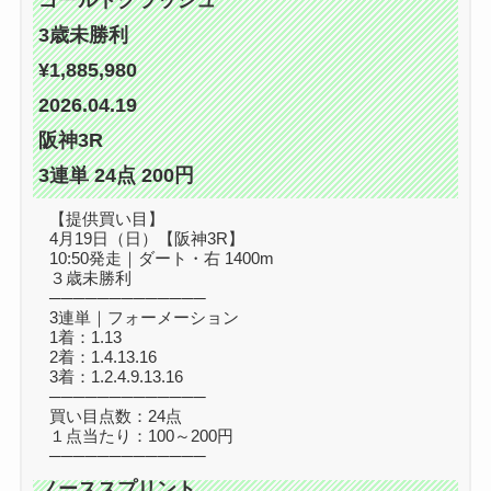
3歳未勝利
¥1,885,980
2026.04.19
阪神3R
3連単 24点 200円
【提供買い目】
4月19日（日）【阪神3R】
10:50発走｜ダート・右 1400m
３歳未勝利
─────────────
3連単｜フォーメーション
1着：1.13
2着：1.4.13.16
3着：1.2.4.9.13.16
─────────────
買い目点数：24点
１点当たり：100～200円
─────────────
ノーススプリント