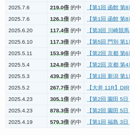
2025.7.6
219.0倍
的中
【第1回 函館 第8日
2025.7.6
126.1倍
的中
【第1回 函館 第8日
2025.6.20
117.4倍
的中
【第3回 川崎競馬 
2025.6.10
117.3倍
的中
【第5回 門別 第1日
2025.5.11
153.9倍
的中
【第2回 京都 第6日
2025.5.4
124.8倍
的中
【第2回 京都 第4日
2025.5.3
439.2倍
的中
【第1回 新潟 第1日
2025.5.2
267.7倍
的中
【大井 11R】DIRT
2025.4.23
305.1倍
的中
【第2回 園田 5日 
2025.4.23
878.3倍
的中
【第2回 園田 5日 
2025.4.19
579.3倍
的中
【第1回 福島 3日 