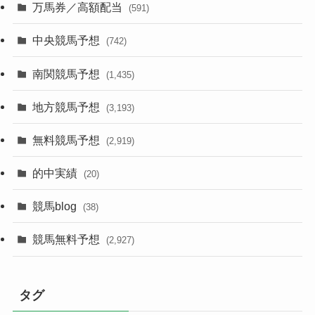
万馬券／高額配当
(591)
中央競馬予想
(742)
南関競馬予想
(1,435)
地方競馬予想
(3,193)
無料競馬予想
(2,919)
的中実績
(20)
競馬blog
(38)
競馬無料予想
(2,927)
タグ