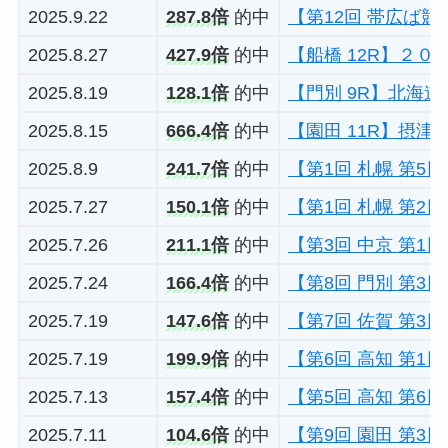
2025.9.22
287.8倍
的中
【第12回 帯広ば競
2025.8.27
427.9倍
的中
【船橋 12R】２
2025.8.19
128.1倍
的中
【門別 9R】北海道
2025.8.15
666.4倍
的中
【園田 11R】摂津
2025.8.9
241.7倍
的中
【第1回 札幌 第5日
2025.7.27
150.1倍
的中
【第1回 札幌 第2日
2025.7.26
211.1倍
的中
【第3回 中京 第1日
2025.7.24
166.4倍
的中
【第8回 門別 第3
2025.7.19
147.6倍
的中
【第7回 佐賀 第3日
2025.7.19
199.9倍
的中
【第6回 高知 第1日 7
2025.7.13
157.4倍
的中
【第5回 高知 第6日
2025.7.11
104.6倍
的中
【第9回 園田 第3日