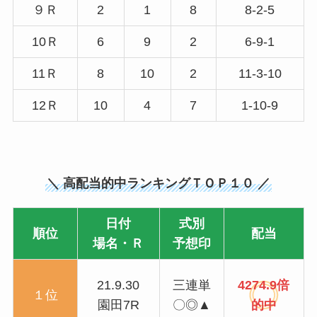
９Ｒ
2
1
8
8-2-5
10Ｒ
6
9
2
6-9-1
11Ｒ
8
10
2
11-3-10
12Ｒ
10
4
7
1-10-9
＼ 高配当的中ランキングＴＯＰ１０ ／
日付
式別
順位
配当
場名・Ｒ
予想印
21.9.30
三連単
4274.9倍
１位
園田7R
〇◎▲
的中