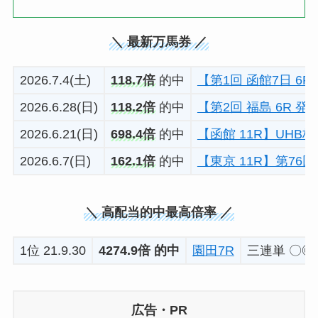
＼ 最新万馬券 ／
2026.7.4(土)
118.7倍
的中
【第1回 函館7日 6
2026.6.28(日)
118.2倍
的中
【第2回 福島 6R 発
2026.6.21(日)
698.4倍
的中
【函館 11R】UHB杯
2026.6.7(日)
162.1倍
的中
【東京 11R】第76
＼ 高配当的中最高倍率 ／
1位 21.9.30
4274.9倍 的中
園田7R
三連単 〇◎
広告・PR