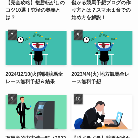
【完全攻略】複勝転がしの
儲かる競馬予想ブログの作
コツ10選！究極の奥義と
り方とは？スマホ１台での
は？
始め方を解説！
2024/12/10(火)南関競馬全
2023/4/4(火) 地方競馬全レ
レース無料予想＆結果
ース無料予想
万馬券的中実績一覧（2022
【脱イライラ】競馬が当た