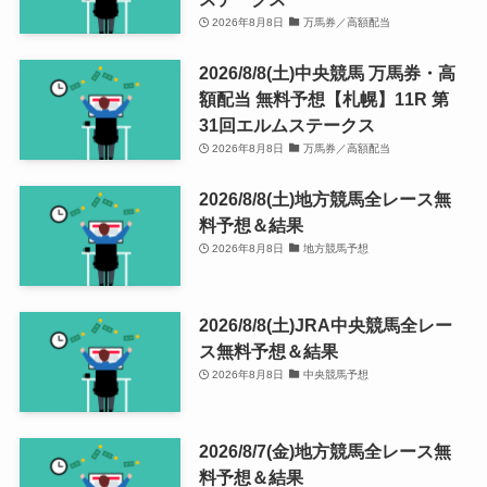
2026年8月8日
万馬券／高額配当
2026/8/8(土)中央競馬 万馬券・高
額配当 無料予想【札幌】11R 第
31回エルムステークス
2026年8月8日
万馬券／高額配当
2026/8/8(土)地方競馬全レース無
料予想＆結果
2026年8月8日
地方競馬予想
2026/8/8(土)JRA中央競馬全レー
ス無料予想＆結果
2026年8月8日
中央競馬予想
2026/8/7(金)地方競馬全レース無
料予想＆結果