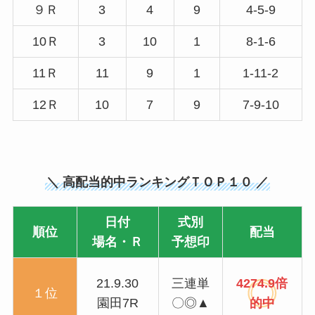
９Ｒ
3
4
9
4-5-9
10Ｒ
3
10
1
8-1-6
11Ｒ
11
9
1
1-11-2
12Ｒ
10
7
9
7-9-10
＼ 高配当的中ランキングＴＯＰ１０ ／
日付
式別
順位
配当
場名・Ｒ
予想印
21.9.30
三連単
4274.9倍
１位
園田7R
〇◎▲
的中