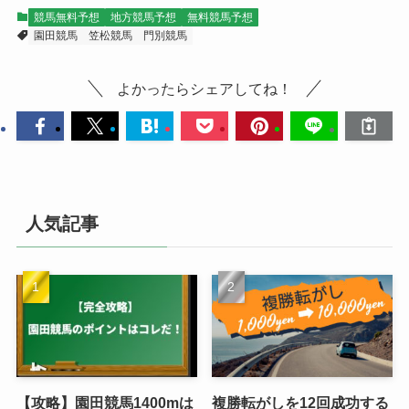
競馬無料予想
地方競馬予想
無料競馬予想
園田競馬
笠松競馬
門別競馬
よかったらシェアしてね！
人気記事
【攻略】園田競馬1400mは
複勝転がしを12回成功する