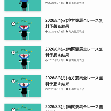
2026年8月4日
南関競馬予想
2026/8/4(火)地方競馬全レース無
料予想＆結果
2026年8月3日
地方競馬予想
2026/8/4(火)南関競馬全レース無
料予想＆結果
2026年8月3日
南関競馬予想
2026/8/3(月)地方競馬全レース無
料予想＆結果
2026年8月2日
地方競馬予想
2026/8/3(月)南関競馬全レース無