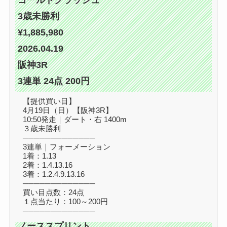
3歳未勝利
¥1,885,980
2026.04.19
阪神3R
3連単 24点 200円
【提供買い目】
4月19日（日）【阪神3R】
10:50発走｜ダート・右 1400m
３歳未勝利
─────────────
3連単｜フォーメーション
1着：1.13
2着：1.4.13.16
3着：1.2.4.9.13.16
─────────────
買い目点数：24点
１点当たり：100～200円
─────────────
ノーススプリント