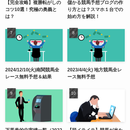
【完全攻略】複勝転がしの
儲かる競馬予想ブログの作
コツ10選！究極の奥義と
り方とは？スマホ１台での
は？
始め方を解説！
2024/12/10(火)南関競馬全
2023/4/4(火) 地方競馬全レ
レース無料予想＆結果
ース無料予想
万馬券的中実績一覧（2022
【脱イライラ】競馬が当た