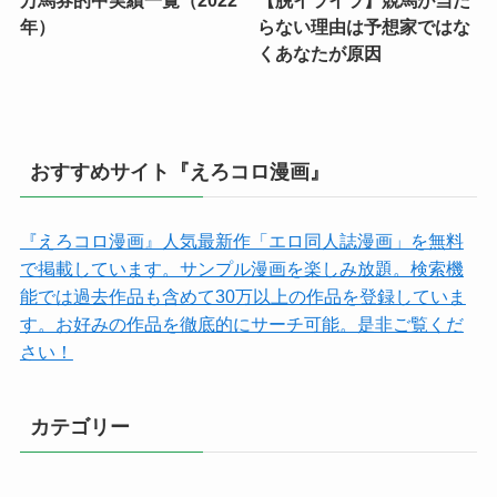
年）
らない理由は予想家ではな
くあなたが原因
おすすめサイト『えろコロ漫画』
『えろコロ漫画』人気最新作「エロ同人誌漫画」を無料
で掲載しています。サンプル漫画を楽しみ放題。検索機
能では過去作品も含めて30万以上の作品を登録していま
す。お好みの作品を徹底的にサーチ可能。是非ご覧くだ
さい！
カテゴリー