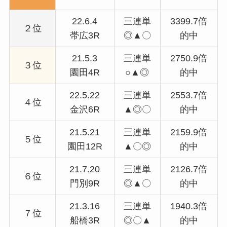
22.6.4
三連単
3399.7倍
２位
帯広3R
◎▲〇
的中
21.5.3
三連単
2750.9倍
３位
園田4R
○▲◎
的中
22.5.22
三連単
2553.7倍
４位
金沢6R
▲◎〇
的中
21.5.21
三連単
2159.9倍
５位
園田12R
▲〇◎
的中
21.7.20
三連単
2126.7倍
６位
門別9R
◎▲〇
的中
21.3.16
三連単
1940.3倍
７位
船橋3R
◎〇▲
的中