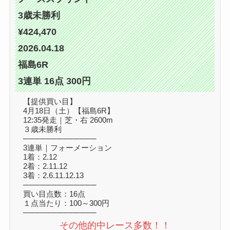
3歳未勝利
¥424,470
2026.04.18
福島6R
3連単 16点 300円
【提供買い目】
4月18日（土）【福島6R】
12:35発走｜芝・右 2600m
３歳未勝利
─────────────
3連単｜フォーメーション
1着：2.12
2着：2.11.12
3着：2.6.11.12.13
─────────────
買い目点数：16点
１点当たり：100～300円
─────────────
その他的中レース多数！！