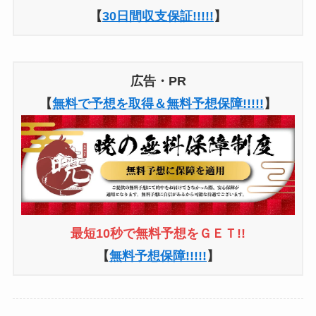
【
30日間収支保証!!!!!
】
広告・PR
【
無料で予想を取得＆無料予想保障!!!!!
】
最短10秒で無料予想をＧＥＴ!!
【
無料予想保障!!!!!
】