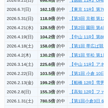
2026.6.21(日)
698.4倍
的中
【函館 11R】UHB
2026.6.7(日)
162.1倍
的中
【東京 11R】第7
2026.5.31(日)
118.9倍
的中
【第3回 京都 第1
2026.4.21(水)
128.5倍
的中
【第2回 園田 第4
2026.4.19(日)
104.2倍
的中
【中山 11R】第8
2026.4.18(土)
158.0倍
的中
【第1回 帯広ば競馬
2026.4.2(木)
130.2倍
的中
【第1回 笠松 第1日
2026.3.14(土)
225.6倍
的中
【中山 11R】アネ
2026.2.22(日)
103.5倍
的中
【第1回 小倉 10日
2026.2.13(金)
199.2倍
的中
【船橋 12R】雪男
2026.2.8(日)
155.3倍
的中
【高知 12R】ファ
2026.1.31(土)
780.5倍
的中
【第1回小倉3日 6R