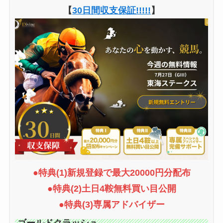
【
30日間収支保証!!!!!
】
●特典(1)新規登録で最大20000円分配布
●特典(2)土日4鞍無料買い目公開
●特典(3)専属アドバイザー
ゴールドクラッシュ