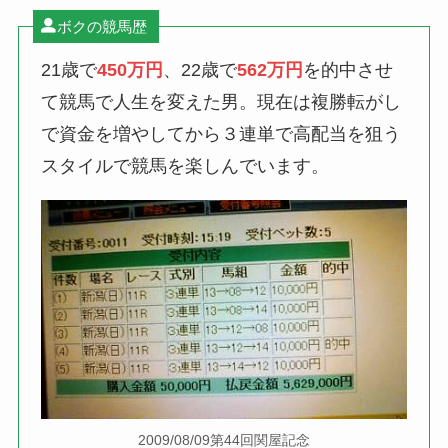
ボクの競馬歴
21歳で
450万円
、22歳で
562万円
を的中させ
て競馬で人生を変えた男。現在は複勝転がし
で資金を増やしてから３連単で高配当を狙う
スタイルで競馬を楽しんでいます。
2009/08/09第44回関屋記念