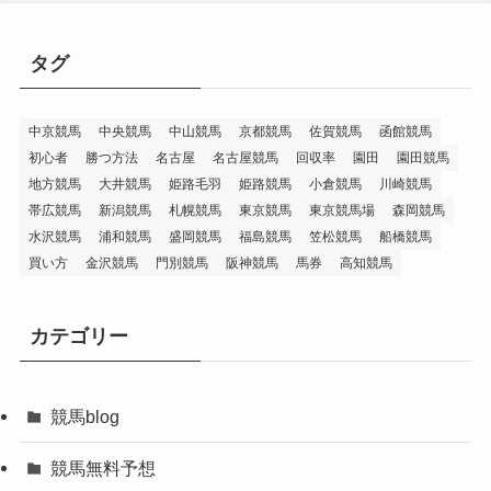
タグ
中京競馬
中央競馬
中山競馬
京都競馬
佐賀競馬
函館競馬
初心者
勝つ方法
名古屋
名古屋競馬
回収率
園田
園田競馬
地方競馬
大井競馬
姫路毛羽
姫路競馬
小倉競馬
川崎競馬
帯広競馬
新潟競馬
札幌競馬
東京競馬
東京競馬場
森岡競馬
水沢競馬
浦和競馬
盛岡競馬
福島競馬
笠松競馬
船橋競馬
買い方
金沢競馬
門別競馬
阪神競馬
馬券
高知競馬
カテゴリー
競馬blog
競馬無料予想