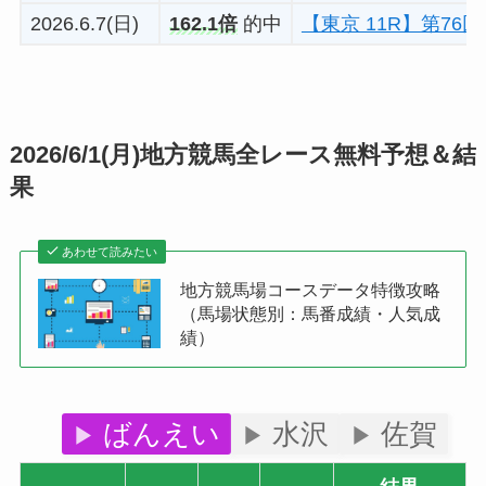
2026.6.7(日)
162.1倍
的中
【東京 11R】第76
2026/6/1(月)地方競馬全レース無料予想＆結
果
あわせて読みたい
地方競馬場コースデータ特徴攻略
（馬場状態別：馬番成績・人気成
績）
ばんえい
水沢
佐賀
▶
▶
▶