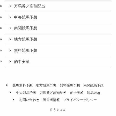
万馬券／高額配当
中央競馬予想
南関競馬予想
地方競馬予想
無料競馬予想
的中実績
競馬無料予想
地方競馬予想
無料競馬予想
南関競馬予想
中央競馬予想
万馬券／高額配当
的中実績
競馬blog
お問い合わせ
運営者情報
プライバシーポリシー
©
うまコロ.