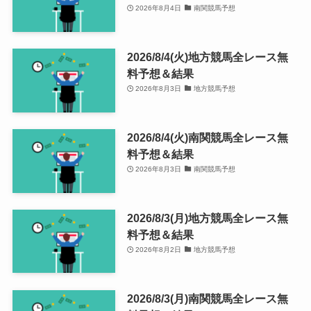
2026年8月4日
南関競馬予想
2026/8/4(火)地方競馬全レース無
料予想＆結果
2026年8月3日
地方競馬予想
2026/8/4(火)南関競馬全レース無
料予想＆結果
2026年8月3日
南関競馬予想
2026/8/3(月)地方競馬全レース無
料予想＆結果
2026年8月2日
地方競馬予想
2026/8/3(月)南関競馬全レース無