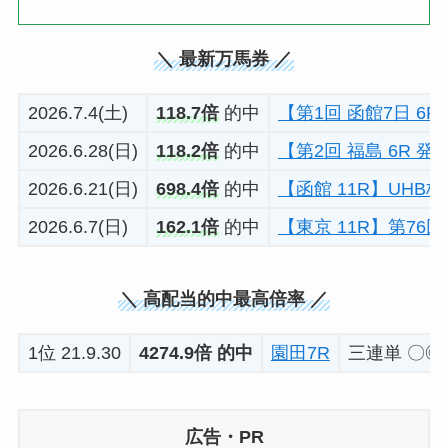
＼ 最新万馬券 ／
2026.7.4(土)
118.7倍
的中
【第1回 函館7日 6
2026.6.28(日)
118.2倍
的中
【第2回 福島 6R 発
2026.6.21(日)
698.4倍
的中
【函館 11R】UHB杯
2026.6.7(日)
162.1倍
的中
【東京 11R】第76
＼ 高配当的中最高倍率 ／
1位 21.9.30
4274.9倍 的中
園田7R
三連単 〇◎
広告・PR