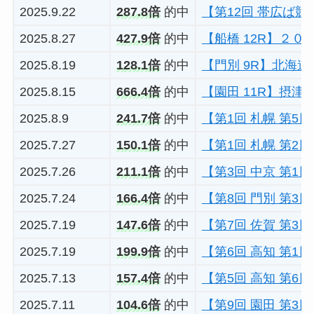
2025.9.22
287.8倍
的中
【第12回 帯広ば競
2025.8.27
427.9倍
的中
【船橋 12R】２
2025.8.19
128.1倍
的中
【門別 9R】北海道
2025.8.15
666.4倍
的中
【園田 11R】摂津
2025.8.9
241.7倍
的中
【第1回 札幌 第5日
2025.7.27
150.1倍
的中
【第1回 札幌 第2日
2025.7.26
211.1倍
的中
【第3回 中京 第1日
2025.7.24
166.4倍
的中
【第8回 門別 第3
2025.7.19
147.6倍
的中
【第7回 佐賀 第3日
2025.7.19
199.9倍
的中
【第6回 高知 第1日 7
2025.7.13
157.4倍
的中
【第5回 高知 第6日
2025.7.11
104.6倍
的中
【第9回 園田 第3日