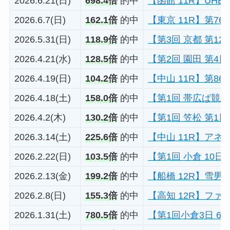
2026.6.21(日)
698.4倍
的中
【函館 11R】UHB
2026.6.7(日)
162.1倍
的中
【東京 11R】第7
2026.5.31(日)
118.9倍
的中
【第3回 京都 第1
2026.4.21(水)
128.5倍
的中
【第2回 園田 第4
2026.4.19(日)
104.2倍
的中
【中山 11R】第8
2026.4.18(土)
158.0倍
的中
【第1回 帯広ば競馬
2026.4.2(木)
130.2倍
的中
【第1回 笠松 第1日
2026.3.14(土)
225.6倍
的中
【中山 11R】アネ
2026.2.22(日)
103.5倍
的中
【第1回 小倉 10日
2026.2.13(金)
199.2倍
的中
【船橋 12R】雪男
2026.2.8(日)
155.3倍
的中
【高知 12R】ファ
2026.1.31(土)
780.5倍
的中
【第1回小倉3日 6R