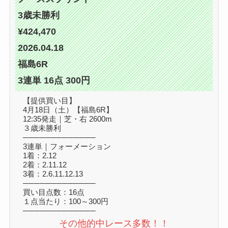
3歳未勝利
¥424,470
2026.04.18
福島6R
3連単 16点 300円
【提供買い目】
4月18日（土）【福島6R】
12:35発走｜芝・右 2600m
３歳未勝利
─────────────
3連単｜フォーメーション
1着：2.12
2着：2.11.12
3着：2.6.11.12.13
─────────────
買い目点数：16点
１点当たり：100～300円
─────────────
その他的中レース多数！！