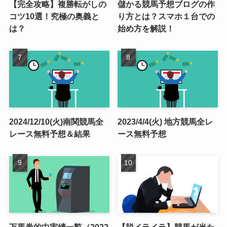
【完全攻略】複勝転がしの
儲かる競馬予想ブログの作
コツ10選！究極の奥義と
り方とは？スマホ１台での
は？
始め方を解説！
2024/12/10(火)南関競馬全
2023/4/4(火) 地方競馬全レ
レース無料予想＆結果
ース無料予想
万馬券的中実績一覧（2022
【脱イライラ】競馬が当た