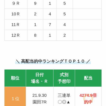
９Ｒ
9
1
5
10Ｒ
2
4
5
11Ｒ
1
7
4
12Ｒ
8
1
2
＼ 高配当的中ランキングＴＯＰ１０ ／
日付
式別
順位
配当
場名・Ｒ
予想印
21.9.30
三連単
4274.9倍
１位
園田7R
〇◎▲
的中