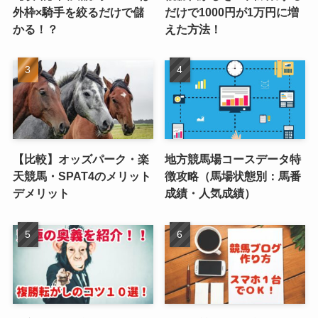
外枠×騎手を絞るだけで儲
だけで1000円が1万円に増
かる！？
えた方法！
【比較】オッズパーク・楽
地方競馬場コースデータ特
天競馬・SPAT4のメリット
徴攻略（馬場状態別：馬番
デメリット
成績・人気成績）