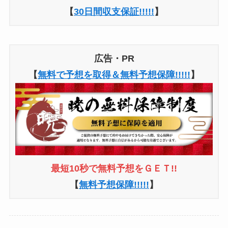
【
30日間収支保証!!!!!
】
広告・PR
【
無料で予想を取得＆無料予想保障!!!!!
】
最短10秒で無料予想をＧＥＴ!!
【
無料予想保障!!!!!
】