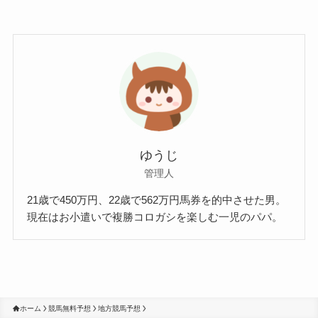
ゆうじ
管理人
21歳で450万円、22歳で562万円馬券を的中させた男。
現在はお小遣いで複勝コロガシを楽しむ一児のパパ。
ホーム
競馬無料予想
地方競馬予想