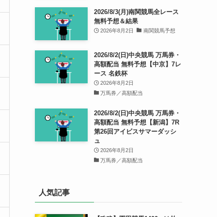
2026/8/3(月)南関競馬全レース
無料予想＆結果
2026年8月2日
南関競馬予想
2026/8/2(日)中央競馬 万馬券・
高額配当 無料予想【中京】7レ
ース 名鉄杯
2026年8月2日
万馬券／高額配当
2026/8/2(日)中央競馬 万馬券・
高額配当 無料予想【新潟】7R
第26回アイビスサマーダッシ
ュ
2026年8月2日
万馬券／高額配当
人気記事