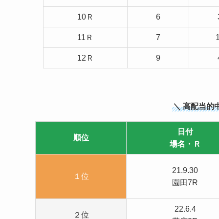
10Ｒ
6
11Ｒ
7
12Ｒ
9
＼ 高配当的
日付
順位
場名・Ｒ
21.9.30
１位
園田7R
22.6.4
２位