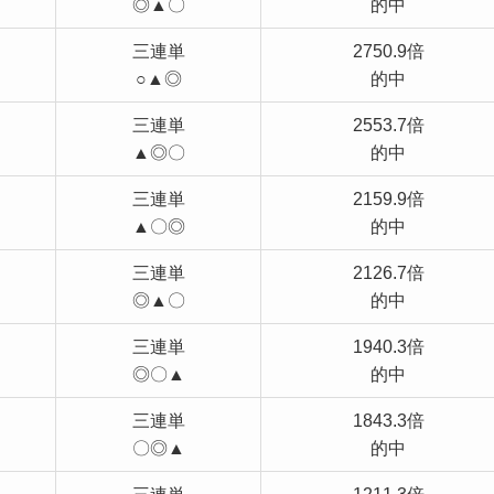
◎▲〇
的中
三連単
2750.9倍
○▲◎
的中
三連単
2553.7倍
▲◎〇
的中
三連単
2159.9倍
▲〇◎
的中
三連単
2126.7倍
◎▲〇
的中
三連単
1940.3倍
◎〇▲
的中
三連単
1843.3倍
〇◎▲
的中