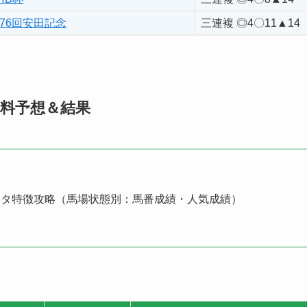
第76回安田記念
三連複 ◎4〇11▲14
ス無料予想＆結果
ータ特徴攻略（馬場状態別：馬番成績・人気成績）