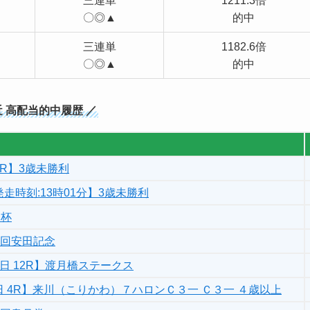
三連単
1211.3倍
〇◎▲
的中
三連単
1182.6倍
〇◎▲
的中
近 高配当的中履歴 ／
6R】3歳未勝利
 発走時刻:13時01分】3歳未勝利
B杯
76回安田記念
2日 12R】渡月橋ステークス
4日 4R】来川（こりかわ）７ハロンＣ３一 Ｃ３一 ４歳以上