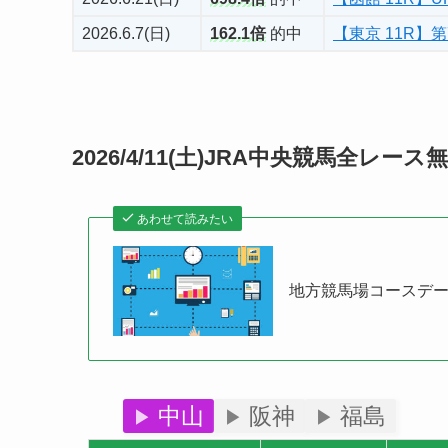
2026.6.7(日)
162.1倍
的中
【東京 11R】
2026/4/11(土)JRA中央競馬全レー
あわせて読みたい
地方競馬場コースデ
中山
阪神
福島
▶
▶
▶