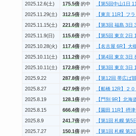
2025.12.6(土)
175.5倍
的中
【第5回中山1日 
2025.11.29(土)
312.5倍
的中
【東京 11R】
2025.11.15(土)
221.6倍
的中
【第3回 福島 3日
2025.11.9(日)
115.6倍
的中
【第5回 東京 2日
2025.10.28(火)
117.4倍
的中
【名古屋 6R】大
2025.10.11(土)
111.2倍
的中
【第4回 東京 3日
2025.10.11(土)
172.8倍
的中
【第3回 東京 3日
2025.9.22
287.8倍
的中
【第12回 帯広ば
2025.8.27
427.9倍
的中
【船橋 12R】
2025.8.19
128.1倍
的中
【門別 9R】北海
2025.8.15
666.4倍
的中
【園田 11R】摂津
2025.8.9
241.7倍
的中
【第1回 札幌 第5
2025.7.27
150.1倍
的中
【第1回 札幌 第2