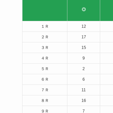
◎
１Ｒ
12
２Ｒ
17
３Ｒ
15
４Ｒ
9
５Ｒ
2
６Ｒ
6
７Ｒ
11
８Ｒ
16
９Ｒ
7