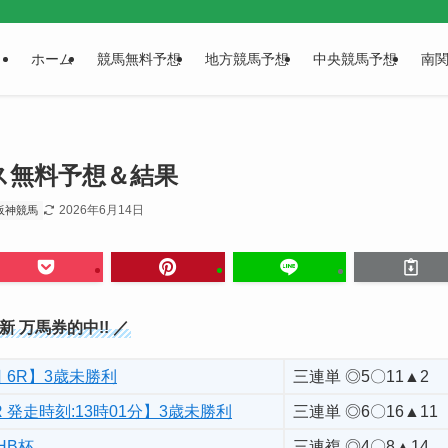
！
ホーム
競馬無料予想
地方競馬予想
中央競馬予想
南
レース無料予想＆結果
2026年6月14日
阪神競馬
新 万馬券的中!! ／
日 6R】3歳未勝利
三連単 ◎5〇11▲2
R 発走時刻:13時01分】3歳未勝利
三連単 ◎6〇16▲11
HB杯
三連複 ◎4〇8▲14