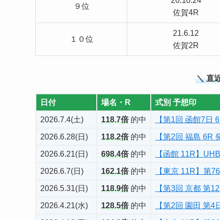
20.10.24
９位
佐賀4R
21.6.12
１０位
佐賀2R
＼ 直
日付
場名・R
式別 予想印
2026.7.4(土)
118.7倍
的中
【第1回 函館7日 
2026.6.28(日)
118.2倍
的中
【第2回 福島 6R
2026.6.21(日)
698.4倍
的中
【函館 11R】UH
2026.6.7(日)
162.1倍
的中
【東京 11R】第
2026.5.31(日)
118.9倍
的中
【第3回 京都 第1
2026.4.21(水)
128.5倍
的中
【第2回 園田 第