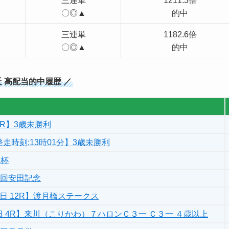
三連単
1211.3倍
〇◎▲
的中
三連単
1182.6倍
〇◎▲
的中
近 高配当的中履歴 ／
6R】3歳未勝利
 発走時刻:13時01分】3歳未勝利
B杯
76回安田記念
2日 12R】渡月橋ステークス
4日 4R】来川（こりかわ）７ハロンＣ３一 Ｃ３一 ４歳以上