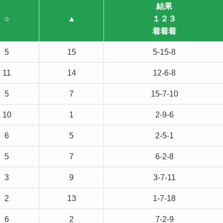
結果
○
▲
１２３
着着着
5
15
5-15-8
11
14
12-6-8
5
7
15-7-10
10
1
2-9-6
6
5
2-5-1
5
7
6-2-8
3
9
3-7-11
2
13
1-7-18
6
2
7-2-9