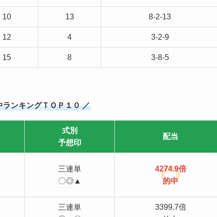
10
13
8-2-13
12
4
3-2-9
15
8
3-8-5
中ランキングＴＯＰ１０ ／
式別
配当
予想印
三連単
4274.9倍
〇◎▲
的中
三連単
3399.7倍