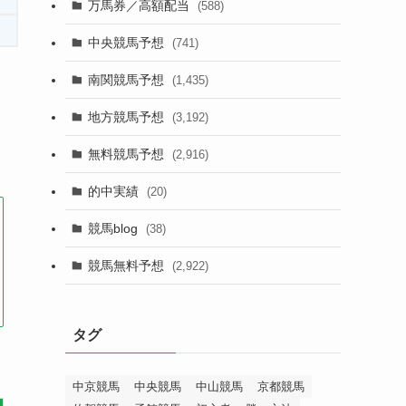
万馬券／高額配当
(588)
中央競馬予想
(741)
南関競馬予想
(1,435)
地方競馬予想
(3,192)
無料競馬予想
(2,916)
的中実績
(20)
競馬blog
(38)
競馬無料予想
(2,922)
タグ
中京競馬
中央競馬
中山競馬
京都競馬