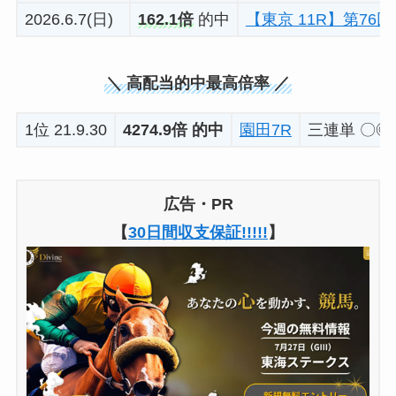
2026.6.7(日)
162.1倍
的中
【東京 11R】第76
＼ 高配当的中最高倍率 ／
1位 21.9.30
4274.9倍 的中
園田7R
三連単 〇◎
広告・PR
【
30日間収支保証!!!!!
】