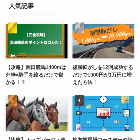
人気記事
【攻略】園田競馬1400mは
複勝転がしを12回成功する
外枠×騎手を絞るだけで儲
だけで1000円が1万円に増
かる！？
えた方法！
【比較】オッズパーク・楽
地方競馬場コースデータ特