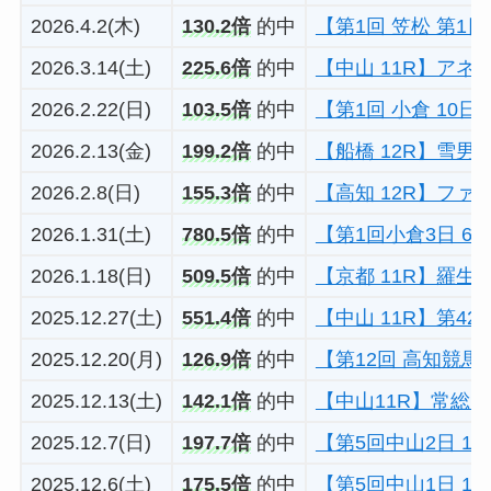
2026.4.2(木)
130.2倍
的中
【第1回 笠松 第1日
2026.3.14(土)
225.6倍
的中
【中山 11R】アネ
2026.2.22(日)
103.5倍
的中
【第1回 小倉 10日
2026.2.13(金)
199.2倍
的中
【船橋 12R】雪男
2026.2.8(日)
155.3倍
的中
【高知 12R】ファ
2026.1.31(土)
780.5倍
的中
【第1回小倉3日 6R
2026.1.18(日)
509.5倍
的中
【京都 11R】羅生
2025.12.27(土)
551.4倍
的中
【中山 11R】第4
2025.12.20(月)
126.9倍
的中
【第12回 高知競馬
2025.12.13(土)
142.1倍
的中
【中山11R】常総
2025.12.7(日)
197.7倍
的中
【第5回中山2日 1
2025.12.6(土)
175.5倍
的中
【第5回中山1日 