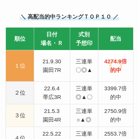
＼ 高配当的中ランキングＴＯＰ１０ ／
日付
式別
順位
配当
場名・Ｒ
予想印
21.9.30
三連単
4274.9倍
１位
園田7R
〇◎▲
的中
22.6.4
三連単
3399.7倍
２位
帯広3R
◎▲〇
的中
21.5.3
三連単
2750.9倍
３位
園田4R
○▲◎
的中
22.5.22
三連単
2553.7倍
４位