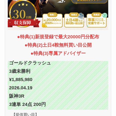
●特典(1)新規登録で最大20000円分配布
●特典(2)土日4鞍無料買い目公開
●特典(3)専属アドバイザー
ゴールドクラッシュ
3歳未勝利
¥1,885,980
2026.04.19
阪神3R
3連単 24点 200円
【提供買い目】