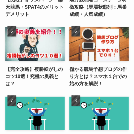
天競馬・SPAT4のメリット
徴攻略（馬場状態別：馬番
デメリット
成績・人気成績）
【完全攻略】複勝転がしの
儲かる競馬予想ブログの作
コツ10選！究極の奥義と
り方とは？スマホ１台での
は？
始め方を解説！