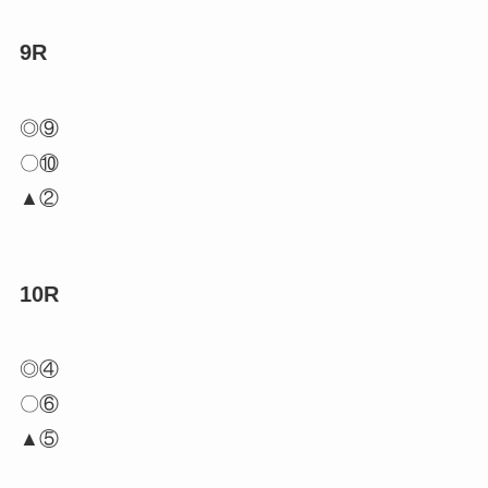
9R
◎⑨
〇⑩
▲②
10R
◎④
〇⑥
▲⑤