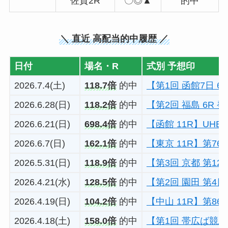
佐賀2R
〇◎▲
的中
＼ 直近 高配当的中履歴 ／
日付
場名・R
式別 予想印
2026.7.4(土)
118.7倍
的中
【第1回 函館7日 6
2026.6.28(日)
118.2倍
的中
【第2回 福島 6R 
2026.6.21(日)
698.4倍
的中
【函館 11R】UHB
2026.6.7(日)
162.1倍
的中
【東京 11R】第7
2026.5.31(日)
118.9倍
的中
【第3回 京都 第1
2026.4.21(水)
128.5倍
的中
【第2回 園田 第4
2026.4.19(日)
104.2倍
的中
【中山 11R】第8
2026.4.18(土)
158.0倍
的中
【第1回 帯広ば競馬