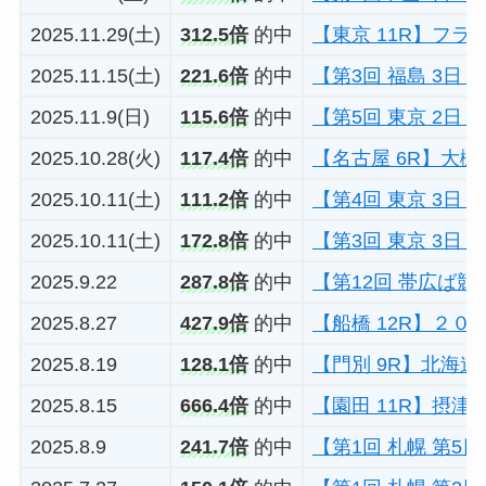
2025.11.29(土)
312.5倍
的中
【東京 11R】フ
2025.11.15(土)
221.6倍
的中
【第3回 福島 3日 
2025.11.9(日)
115.6倍
的中
【第5回 東京 2日
2025.10.28(火)
117.4倍
的中
【名古屋 6R】大
2025.10.11(土)
111.2倍
的中
【第4回 東京 3日
2025.10.11(土)
172.8倍
的中
【第3回 東京 3日 
2025.9.22
287.8倍
的中
【第12回 帯広ば競
2025.8.27
427.9倍
的中
【船橋 12R】２
2025.8.19
128.1倍
的中
【門別 9R】北海道
2025.8.15
666.4倍
的中
【園田 11R】摂津
2025.8.9
241.7倍
的中
【第1回 札幌 第5日