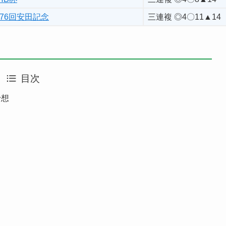
第76回安田記念
三連複 ◎4〇11▲14
目次
予想