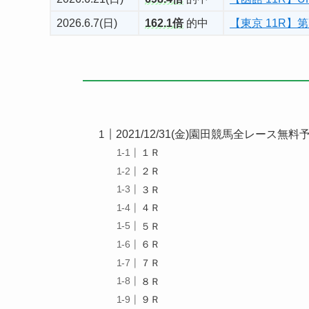
2026.6.7(日)
162.1倍
的中
【東京 11R】
2021/12/31(金)園田競馬全レース無料
１Ｒ
２Ｒ
３Ｒ
４Ｒ
５Ｒ
６Ｒ
７Ｒ
８Ｒ
９Ｒ