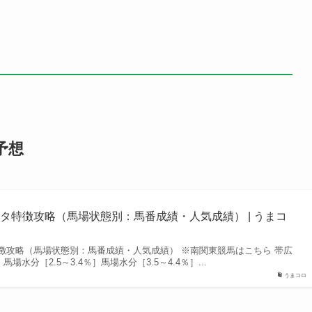
料予想
タ特徴攻略（馬場状態別：馬番成績・人気成績） | うまコ
徴攻略（馬場状態別：馬番成績・人気成績） ※南関東競馬はこちら 帯広
場水分［2.5～3.4％］馬場水分［3.5～4.4％］...
うまコロ