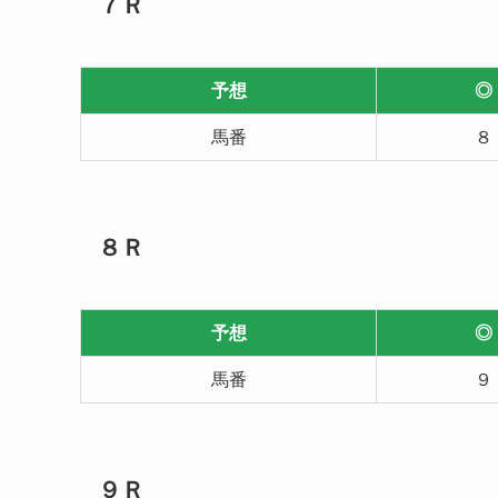
７Ｒ
予想
◎
馬番
８
８Ｒ
予想
◎
馬番
９
９Ｒ