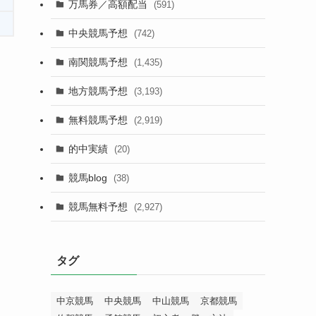
万馬券／高額配当
(591)
中央競馬予想
(742)
南関競馬予想
(1,435)
地方競馬予想
(3,193)
無料競馬予想
(2,919)
的中実績
(20)
競馬blog
(38)
競馬無料予想
(2,927)
タグ
中京競馬
中央競馬
中山競馬
京都競馬