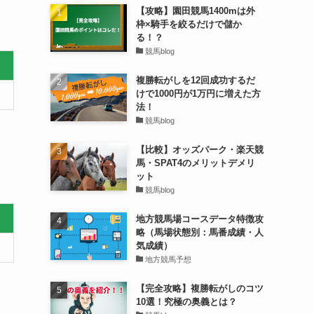
【攻略】園田競馬1400mは外
枠×騎手を絞るだけで儲か
る！？
競馬blog
複勝転がしを12回成功するだ
けで1000円が1万円に増えた方
法！
競馬blog
【比較】オッズパーク・楽天競
馬・SPAT4のメリットデメリ
ット
競馬blog
地方競馬場コースデータ特徴攻
略（馬場状態別：馬番成績・人
気成績）
地方競馬予想
【完全攻略】複勝転がしのコツ
10選！究極の奥義とは？