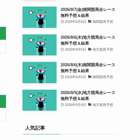
2026/8/7(金)南関競馬全レース
無料予想＆結果
2026年8月6日
南関競馬予想
2026/8/6(木)地方競馬全レース
無料予想＆結果
2026年8月5日
地方競馬予想
2026/8/6(木)南関競馬全レース
無料予想＆結果
2026年8月5日
南関競馬予想
2026/8/5(水)地方競馬全レース
無料予想＆結果
2026年8月4日
地方競馬予想
人気記事